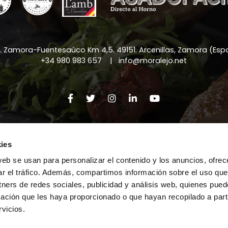
a. Zamora-Fuentesaúco Km 4,5
.
49151
.
Arcenillas, Zamora (Es
+34 980 983 657
|
info@moralejo.net
ns Légales
|
la Politique de Confidentialité
|
la Politiqu
ies
web se usan para personalizar el contenido y los anuncios, ofrec
ar el tráfico. Además, compartimos información sobre el uso que
tners de redes sociales, publicidad y análisis web, quienes pue
ación que les haya proporcionado o que hayan recopilado a parti
vicios.