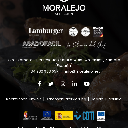
Ctra. Zamora-Fuentesaúco Km 4,5
.
49151
.
Arcenillas, Zamora
(España)
+34 980 983 657
|
info@moralejo.net
Rechtlicher Hinweis
|
Datenschutzerklärung
|
Cookie-Richtlinie