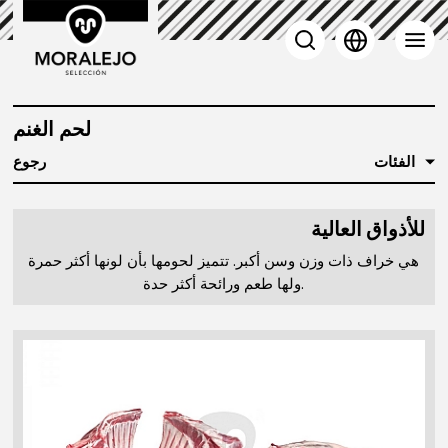
لحم الغنم
الفئات
رجوع
للأذواق العالية
هي خراف ذات وزن وسن أكبر. تتميز لحومها بأن لونها أكثر حمرة
ولها طعم ورائحة أكثر حدة.