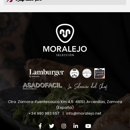
Ctra. Zamora-Fuentesaúco Km 4,5
.
49151
.
Arcenillas, Zamora
(España)
+34 980 983 657
|
info@moralejo.net