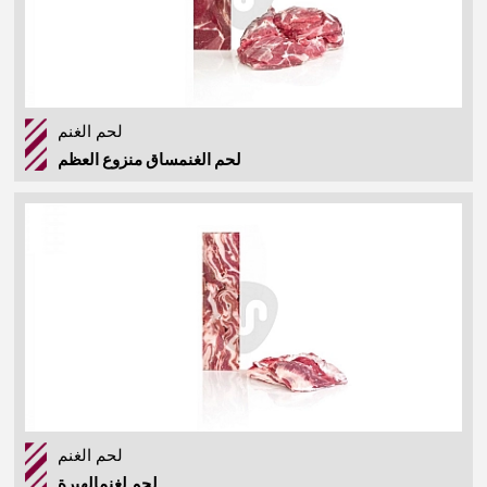
لحم الغنم
لحم الغنمساق منزوع العظم
لحم الغنم
لحم لغنمالهبرة