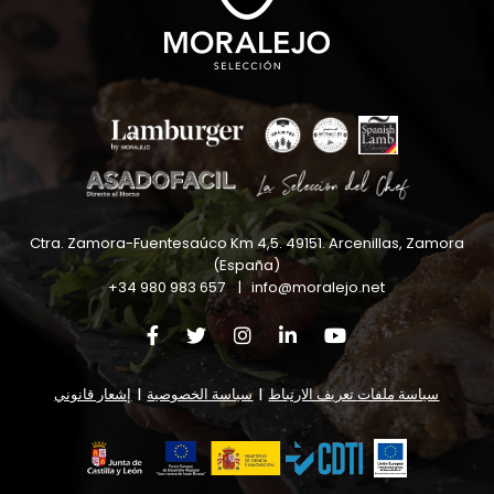
Ctra. Zamora-Fuentesaúco Km 4,5
.
49151
.
Arcenillas, Zamora
(España)
+34 980 983 657
|
info@moralejo.net
سياسة ملفات تعريف الارتباط
|
سياسة الخصوصية
|
إشعار قانوني