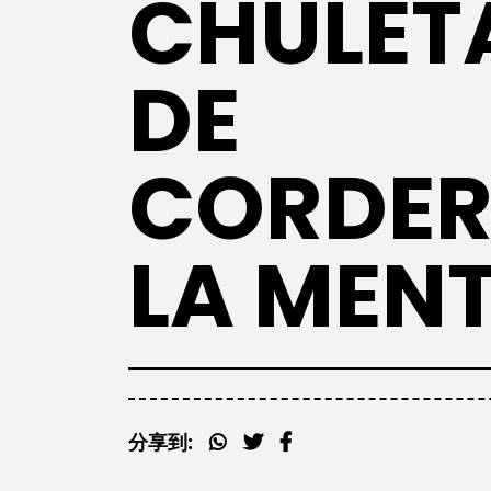
CHULET
DE
CORDER
LA MEN
分享到: