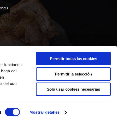
paña)
Permitir todas las cookies
er funciones
 haga del
Permitir la selección
den
r del uso
Solo usar cookies necesarias
g
Mostrar detalles