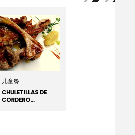
儿童餐
CHULETILLAS DE
CORDERO
MACERADAS CON
PATATAS