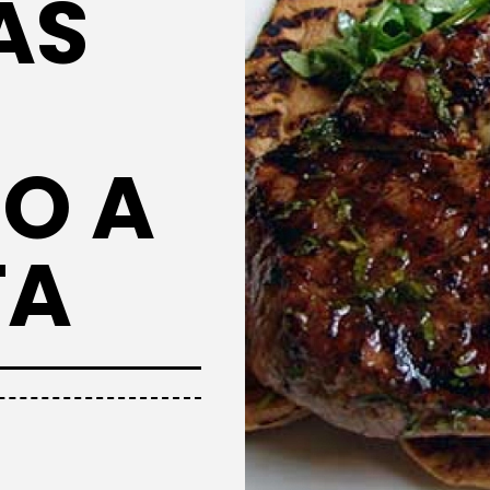
AS
O A
TA