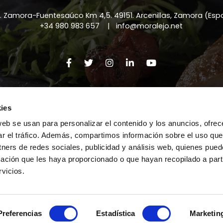
a. Zamora-Fuentesaúco Km 4,5
.
49151
.
Arcenillas, Zamora (Es
+34 980 983 657
|
info@moralejo.net
法律通知
|
隐私政策
|
Cookies政策
ies
web se usan para personalizar el contenido y los anuncios, ofrec
ar el tráfico. Además, compartimos información sobre el uso que
tners de redes sociales, publicidad y análisis web, quienes pue
ación que les haya proporcionado o que hayan recopilado a parti
vicios.
© 版权 - 本网站图片可能涉及版权
Preferencias
Estadística
Marketin