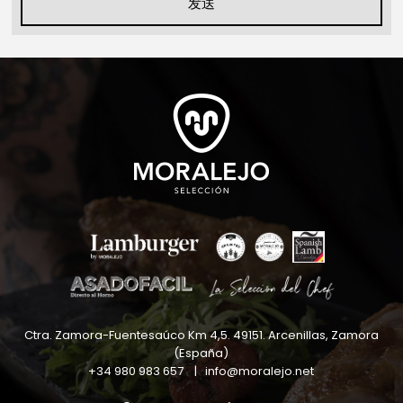
发送
Ctra. Zamora-Fuentesaúco Km 4,5
.
49151
.
Arcenillas, Zamora
(España)
+34 980 983 657
|
info@moralejo.net