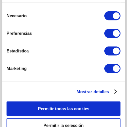
请附上简历
Selección
Necesario
de
consentimiento
根据通用“数据保护条例”(RGPD)与“个人数据和数字权利保障法”
（LOPDGDD）的规定，MORALEJOSELECCION SL将对所提供的数据
Preferencias
进行处理，以管理开放选择流程并为您提供参与的机会。在该情况
下，我们会将您的个人数据提供给其余MORALEJO SELECCION SL的代
表机构。在您授权之后，我们将发送与公司机构活动相关的信息。若
您愿意，将可以行使数据访问、修改、删除及其他上述法规所承认的
Estadística
权利。获取更多关于我们如何处理您的数据的相关信息，请访问我们
的��
Marketing
我理解并接受
，通过上述及��所解释的方式，对我的数据
进行处理。
（若您拒绝向我们授权，则我们将无法处理您的数据
以实现上述目的）
我理解并接受
，将我的数据转交给公司的成员机构
Mostrar detalles
我理解并接受
，通过个人电子邮件接收来自任何公司成员机
构所发布的工作机会信息
Permitir todas las cookies
我理解并接受
，接收上述条款中规定的与
MORALEJOSELECCION SL所提供活动、产品及服务相关的
Permitir la selección