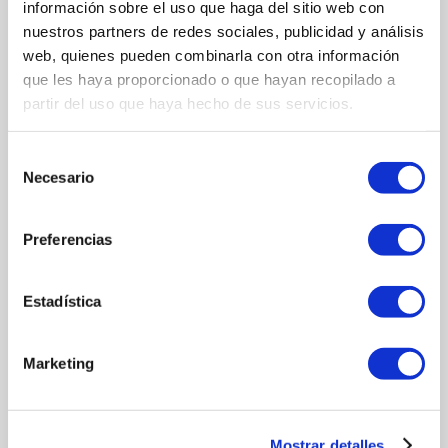
información sobre el uso que haga del sitio web con
PROYECTO EASYLAMB: DESARROLLO DE NUEVOS
nuestros partners de redes sociales, publicidad y análisis
PRODUCTOS A BASE DE CARNE DE CORDERO
web, quienes pueden combinarla con otra información
PARTIENDO DE PIERNA DESHUESADA
que les haya proporcionado o que hayan recopilado a
partir del uso que haya hecho de sus servicios.
Selección
Necesario
de
consentimiento
Preferencias
Estadística
Marketing
FONDO EUROPEO AGRÍCOLA DE DESARROLLO
RURAL: EUROPA INVIERTE EN LAS ZONAS
Mostrar detalles