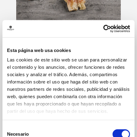
COCINADOS
Esta página web usa cookies
DELANTERO DE CORDERO
Las cookies de este sitio web se usan para personalizar
LECHAL
el contenido y los anuncios, ofrecer funciones de redes
sociales y analizar el tráfico. Además, compartimos
información sobre el uso que haga del sitio web con
nuestros partners de redes sociales, publicidad y análisis
DESCRIPCIÓN:
web, quienes pueden combinarla con otra información
Delantero asado de lechal.
que les haya proporcionado o que hayan recopilado a
partir del uso que haya hecho de sus servicios.
Usos
: como plato principal.
CONSERVACIÓN
:
Selección
Necesario
de
Producto refrigerado: mantener entre 0-4 grados.