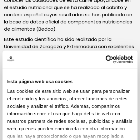
conocer las cualidades de esta carne apoyándose en
el estudio nutricional que se ha realizado al cabrito y
cordero español cuyos resultados se han publicado en
la base de datos oficial de componentes nutricionales
de alimentos (Bedca).
Este estudio científico ha sido realizado por la
Universidad de Zaragoza y Extremadura con excelentes
resultados que desmienten el carácter pernicioso de
las grasas de cordero en cantidad y calidad.
El
Dr Fernando Civeira
y la
Dra Rocío Mateo
del Hospital
Universitario Miguel Servet, de Aragón, hablarán de los
Esta página web usa cookies
beneficios del ovino, una carne que hoy por hoy, en el
Las cookies de este sitio web se usan para personalizar
siglo XXI, ha pasado de ser una carne proscrita a una
el contenido y los anuncios, ofrecer funciones de redes
carne totalmente prescrita. Ambos destacarán
sociales y analizar el tráfico. Además, compartimos
también las propiedades y ventajas de consumir carne
información sobre el uso que haga del sitio web con
de lechal y cordero en cualquier tipo de dieta.
nuestros partners de redes sociales, publicidad y análisis
web, quienes pueden combinarla con otra información
COMPARTIR EN:
que les haya proporcionado o que hayan recopilado a