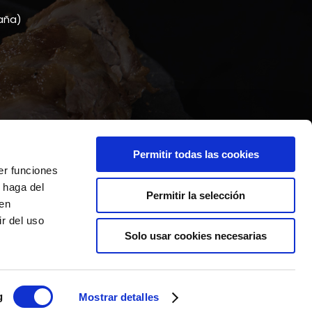
paña)
inie
Permitir todas las cookies
er funciones
 haga del
Permitir la selección
den
r del uso
Solo usar cookies necesarias
eschützt sein
g
Mostrar detalles