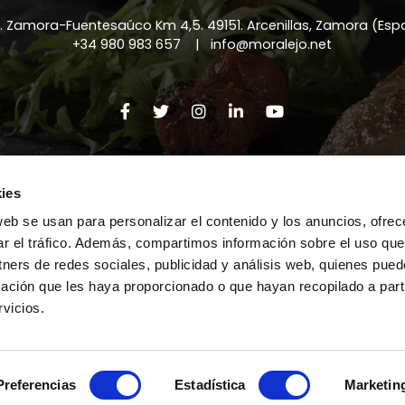
a. Zamora-Fuentesaúco Km 4,5
.
49151
.
Arcenillas, Zamora (Es
+34 980 983 657
|
info@moralejo.net
htlicher Hinweis
|
Datenschutzerklärung
|
Cookie-Richtl
ies
web se usan para personalizar el contenido y los anuncios, ofrec
ar el tráfico. Además, compartimos información sobre el uso que
tners de redes sociales, publicidad y análisis web, quienes pue
ación que les haya proporcionado o que hayan recopilado a parti
vicios.
- Die Bilder auf dieser Website können urheberrechtlich g
Preferencias
Estadística
Marketin