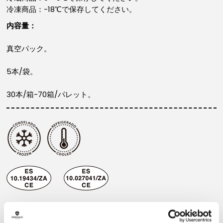
冷凍商品：-18℃で保存してください。
内容量：
真空パック。
5本/袋。
30本/箱-70箱/パレット。