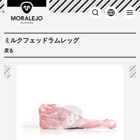
 子羊
ミルクフェッドラムレッグ
戻る