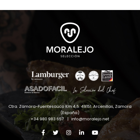
Ctra. Zamora-Fuentesaúco Km 4,5
.
49151
.
Arcenillas, Zamora
(España)
+34 980 983 657
|
info@moralejo.net