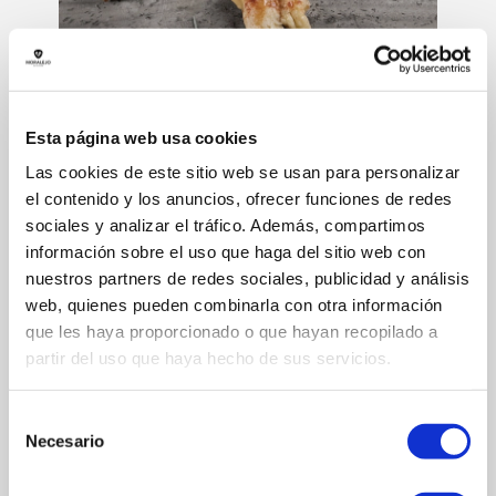
Esta página web usa cookies
調理済み商品
Las cookies de este sitio web se usan para personalizar
el contenido y los anuncios, ofrecer funciones de redes
ミルクフェッドラムフォアク
sociales y analizar el tráfico. Además, compartimos
ォーター
información sobre el uso que haga del sitio web con
nuestros partners de redes sociales, publicidad y análisis
web, quienes pueden combinarla con otra información
que les haya proporcionado o que hayan recopilado a
説明:
partir del uso que haya hecho de sus servicios.
オリーブオイル、塩、コショウで調味したロースミルクフェッ
ドラムフォアクォーター。
Selección
Necesario
用途：
メインディッシュとして。
de
consentimiento
保存方法：