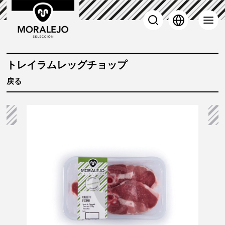
 子羊
トレイラムレッグチョップ
戻る