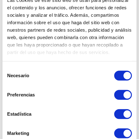
Las cookies de este sitio web se usan para personalizar
メインディッシュ
el contenido y los anuncios, ofrecer funciones de redes
PALETILLA DE CORDERO LECHAL CON
sociales y analizar el tráfico. Además, compartimos
BONIATOS
información sobre el uso que haga del sitio web con
nuestros partners de redes sociales, publicidad y análisis
web, quienes pueden combinarla con otra información
que les haya proporcionado o que hayan recopilado a
partir del uso que haya hecho de sus servicios.
Selección
Necesario
de
consentimiento
Preferencias
Estadística
お子様向け
Marketing
“TORERAS” DE LECHAZO