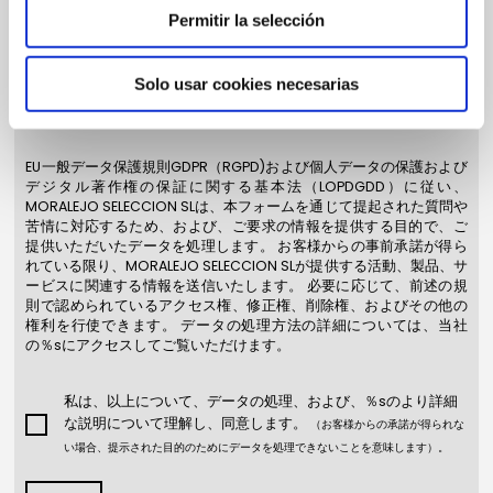
Permitir la selección
Solo usar cookies necesarias
EU一般データ保護規則GDPR（RGPD)および個人データの保護および
デジタル著作権の保証に関する基本法（LOPDGDD）に従い、
MORALEJO SELECCION SLは、本フォームを通じて提起された質問や
苦情に対応するため、および、ご要求の情報を提供する目的で、ご
提供いただいたデータを処理します。 お客様からの事前承諾が得ら
れている限り、MORALEJO SELECCION SLが提供する活動、製品、サ
ービスに関連する情報を送信いたします。 必要に応じて、前述の規
則で認められているアクセス権、修正権、削除権、およびその他の
権利を行使できます。 データの処理方法の詳細については、当社
の％sにアクセスしてご覧いただけます。
私は、以上について、データの処理、および、％sのより詳細
な説明について理解し、同意します。
（お客様からの承諾が得られな
い場合、提示された目的のためにデータを処理できないことを意味します）。