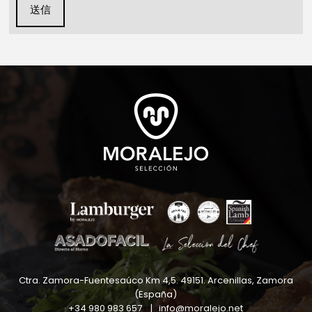
送信
Ctra. Zamora-Fuentesaúco Km 4,5
.
49151
.
Arcenillas, Zamora
(España)
+34 980 983 657
|
info@moralejo.net