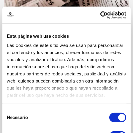
COMMENTI
SCRIVI UN NUOVO COMMENTO
Esta página web usa cookies
Las cookies de este sitio web se usan para personalizar
el contenido y los anuncios, ofrecer funciones de redes
sociales y analizar el tráfico. Además, compartimos
información sobre el uso que haga del sitio web con
nuestros partners de redes sociales, publicidad y análisis
web, quienes pueden combinarla con otra información
que les haya proporcionado o que hayan recopilado a
partir del uso que haya hecho de sus servicios.
In conformità all’RGPD e ai LOPDGDD, MORALEJO SELECCION
Selección
SL tratterà i dati forniti al fine di rispondere ai dubbi e/o
Necesario
de
reclami sollevati attraverso il presente modulo e fornire
le informazioni richieste. Previa autorizzazione, le
consentimiento
invieremo le informazioni relative all'attività, ai prodotti e