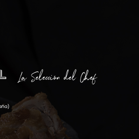
paña)