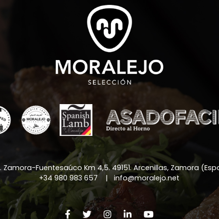
a. Zamora-Fuentesaúco Km 4,5
.
49151
.
Arcenillas, Zamora (Es
+34 980 983 657
|
info@moralejo.net