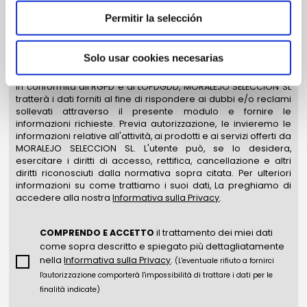
Permitir la selección
Solo usar cookies necesarias
In conformità all’RGPD e ai LOPDGDD, MORALEJO SELECCION SL
tratterà i dati forniti al fine di rispondere ai dubbi e/o reclami
sollevati attraverso il presente modulo e fornire le
informazioni richieste. Previa autorizzazione, le invieremo le
informazioni relative all'attività, ai prodotti e ai servizi offerti da
MORALEJO SELECCION SL. L'utente può, se lo desidera,
esercitare i diritti di accesso, rettifica, cancellazione e altri
diritti riconosciuti dalla normativa sopra citata. Per ulteriori
informazioni su come trattiamo i suoi dati, La preghiamo di
accedere alla nostra
Informativa sulla Privacy
.
COMPRENDO E ACCETTO
il trattamento dei miei dati
come sopra descritto e spiegato più dettagliatamente
nella
Informativa sulla Privacy
.
(L'eventuale rifiuto a fornirci
l'autorizzazione comporterà l'impossibilità di trattare i dati per le
finalità indicate)