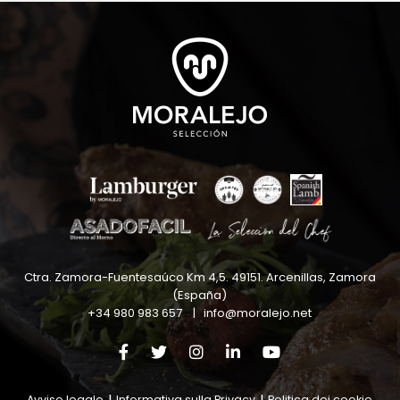
Ctra. Zamora-Fuentesaúco Km 4,5
.
49151
.
Arcenillas, Zamora
(España)
+34 980 983 657
|
info@moralejo.net
Avviso legale
|
Informativa sulla Privacy
|
Politica dei cookie