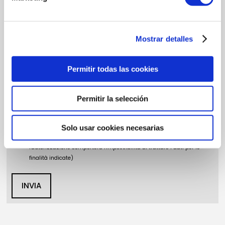
In conformità all’RGPD e ai LOPDGDD, MORALEJO SELECCION SL
tratterà i dati forniti al fine di rispondere ai dubbi e/o reclami
sollevati attraverso il presente modulo e fornire le
informazioni richieste. Previa autorizzazione, le invieremo le
Mostrar detalles
informazioni relative all'attività, ai prodotti e ai servizi offerti da
MORALEJO SELECCION SL. L'utente può, se lo desidera,
esercitare i diritti di accesso, rettifica, cancellazione e altri
Permitir todas las cookies
diritti riconosciuti dalla normativa sopra citata. Per ulteriori
informazioni su come trattiamo i suoi dati, La preghiamo di
accedere alla nostra
Informativa sulla Privacy
.
Permitir la selección
COMPRENDO E ACCETTO
il trattamento dei miei dati
come sopra descritto e spiegato più dettagliatamente
Solo usar cookies necesarias
nella
Informativa sulla Privacy
.
(L'eventuale rifiuto a fornirci
l'autorizzazione comporterà l'impossibilità di trattare i dati per le
finalità indicate)
INVIA