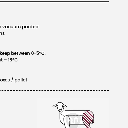
le vacuum packed.
ths
 keep between 0-5ºC.
t – 18ºC
oxes / pallet.