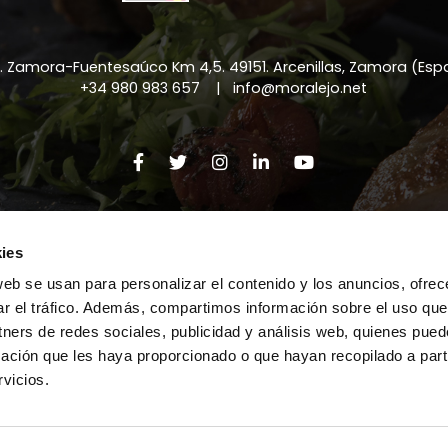
a. Zamora-Fuentesaúco Km 4,5
.
49151
.
Arcenillas, Zamora (Es
+34 980 983 657
|
info@moralejo.net
Legal Notice
|
Privacy Policy
|
Cookie Policys
ies
web se usan para personalizar el contenido y los anuncios, ofrec
ar el tráfico. Además, compartimos información sobre el uso que
tners de redes sociales, publicidad y análisis web, quienes pue
ación que les haya proporcionado o que hayan recopilado a parti
vicios.
© Copyright - Pictures on this web may be copyrighted